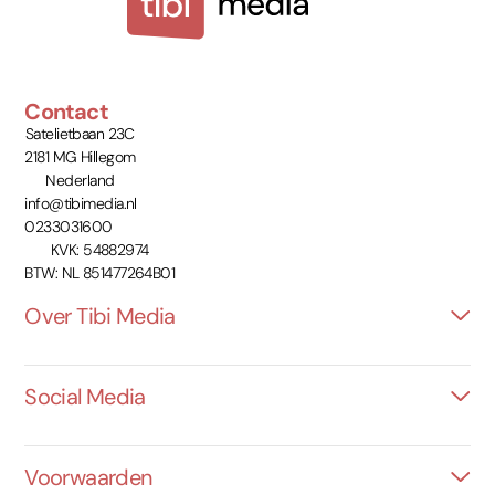
Contact
Satelietbaan 23C
2181 MG Hillegom
Nederland
info@tibimedia.nl
0233031600
KVK: 54882974
BTW: NL 851477264B01
Over Tibi Media
Social Media
Voorwaarden