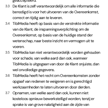
geaccepteerd.
De Klant is zelf verantwoordelijk om alle informatie die
3.3
benodigd is voor het uitvoeren van de Overeenkomst,
correct en tijdig aan te leveren.
TibiMedia heeft op basis van de verstrekte informatie
3.4
van de Klant, de inspanningsverplichting om de
Overeenkomst, op basis van de huidige stand der
wetenschap, naar beste inzicht en vermogen uit te
voeren.
TibiMedia kan niet verantwoordelijk worden gehouden
3.5
voor schade, van welke aard dan ook, wanneer
TibiMedia is uitgegaan van door de Klant onjuiste, dan
wel onvolledige gegevens.
TibiMedia heeft het recht om Overeenkomsten zonder
3.6
opgaaf van redenen te weigeren en is gerechtigd
werkzaamheden te laten uitvoeren door derden.
Opnamen, van welke aard dan ook, kunnen niet
3.7
kosteloos opnieuw bewerkstelligd worden, tenzij er
sprake is van grove nalatigheid aan de zijde van