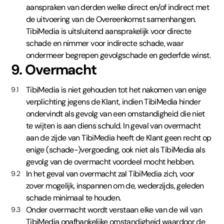
aanspraken van derden welke direct en/of indirect met
de uitvoering van de Overeenkomst samenhangen.
TibiMedia is uitsluitend aansprakelijk voor directe
schade en nimmer voor indirecte schade, waar
ondermeer begrepen gevolgschade en gederfde winst.
9. Overmacht
TibiMedia is niet gehouden tot het nakomen van enige
9.1
verplichting jegens de Klant, indien TibiMedia hinder
ondervindt als gevolg van een omstandigheid die niet
te wijten is aan diens schuld. In geval van overmacht
aan de zijde van TibiMedia heeft de Klant geen recht op
enige (schade-)vergoeding, ook niet als TibiMedia als
gevolg van de overmacht voordeel mocht hebben.
In het geval van overmacht zal TibiMedia zich, voor
9.2
zover mogelijk, inspannen om de, wederzijds, geleden
schade minimaal te houden.
Onder overmacht wordt verstaan elke van de wil van
9.3
TibiMedia onafhankelijke omstandigheid waardoor de