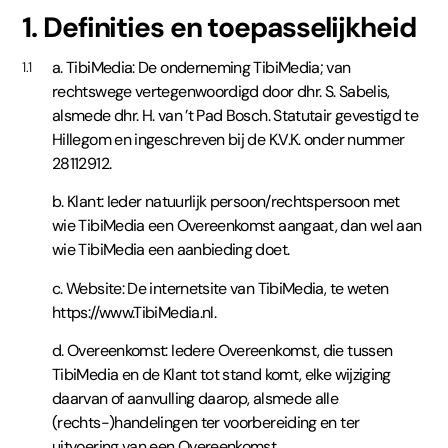
1. Definities en toepasselijkheid
a. TibiMedia: De onderneming TibiMedia; van
1.1
rechtswege vertegenwoordigd door dhr. S. Sabelis,
alsmede dhr. H. van ’t Pad Bosch. Statutair gevestigd te
Hillegom en ingeschreven bij de K.V.K. onder nummer
28112912.
b. Klant: Ieder natuurlijk persoon/rechtspersoon met
wie TibiMedia een Overeenkomst aangaat, dan wel aan
wie TibiMedia een aanbieding doet.
c. Website: De internetsite van TibiMedia, te weten
https://www.TibiMedia.nl.
d. Overeenkomst: Iedere Overeenkomst, die tussen
TibiMedia en de Klant tot stand komt, elke wijziging
daarvan of aanvulling daarop, alsmede alle
(rechts-)handelingen ter voorbereiding en ter
uitvoering van een Overeenkomst.