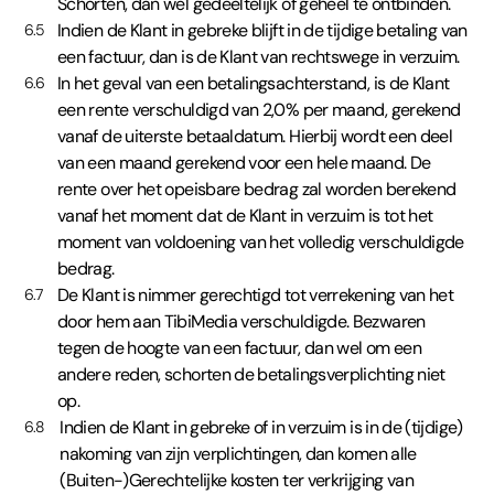
Schorten, dan wel gedeeltelijk of geheel te ontbinden.
Indien de Klant in gebreke blijft in de tijdige betaling van
6.5
een factuur, dan is de Klant van rechtswege in verzuim.
In het geval van een betalingsachterstand, is de Klant
6.6
een rente verschuldigd van 2,0% per maand, gerekend
vanaf de uiterste betaaldatum. Hierbij wordt een deel
van een maand gerekend voor een hele maand. De
rente over het opeisbare bedrag zal worden berekend
vanaf het moment dat de Klant in verzuim is tot het
moment van voldoening van het volledig verschuldigde
bedrag.
De Klant is nimmer gerechtigd tot verrekening van het
6.7
door hem aan TibiMedia verschuldigde. Bezwaren
tegen de hoogte van een factuur, dan wel om een
andere reden, schorten de betalingsverplichting niet
op.
Indien de Klant in gebreke of in verzuim is in de (tijdige)
6.8
nakoming van zijn verplichtingen, dan komen alle
(Buiten-)Gerechtelijke kosten ter verkrijging van