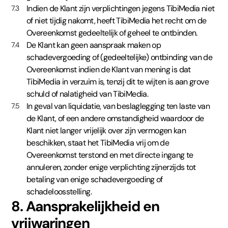
Indien de Klant zijn verplichtingen jegens TibiMedia niet
7.3
of niet tijdig nakomt, heeft TibiMedia het recht om de
Overeenkomst gedeeltelijk of geheel te ontbinden.
De Klant kan geen aanspraak maken op
7.4
schadevergoeding of (gedeeltelijke) ontbinding van de
Overeenkomst indien de Klant van mening is dat
TibiMedia in verzuim is, tenzij dit te wijten is aan grove
schuld of nalatigheid van TibiMedia.
In geval van liquidatie, van beslaglegging ten laste van
7.5
de Klant, of een andere omstandigheid waardoor de
Klant niet langer vrijelijk over zijn vermogen kan
beschikken, staat het TibiMedia vrij om de
Overeenkomst terstond en met directe ingang te
annuleren, zonder enige verplichting zijnerzijds tot
betaling van enige schadevergoeding of
schadeloosstelling.
8. Aansprakelijkheid en
vrijwaringen