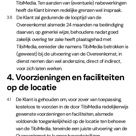
TibiMedia. Ten aanzien van (eventuele) nabewerkingen
heeft de Klant binnen redelijke grenzen wel inspraak.
De Klant zal gedurende de looptijd van de
3.8
Overeenkomst alsmede 24 maanden na beëindiging
daarvan, op generlei wijze, behoudens nadat goed
zakelijk overleg ter zake heeft plaatsgehad met
TibiMedia, eenieder die namens TibiMedia betrokken is
(geweest) bij de uitvoering van de Overeenkomst, in
dienst nemen dan wel anderszins, direct of indirect,
voor zich laten werken.
4. Voorzieningen en faciliteiten
op de locatie
De Klant is gehouden om, voor zover van toepassing,
4.1
kosteloos te voorzien in de door TibiMedia redelijkerwijs
gewenste voorzieningen en faciliteiten, alsmede
voldoende toegankelijkheid op de locatie ten behoeve
van de TibiMedia, teneinde een juiste uitvoering van de
Overeenkomst te kunnen bewerkstelligen.