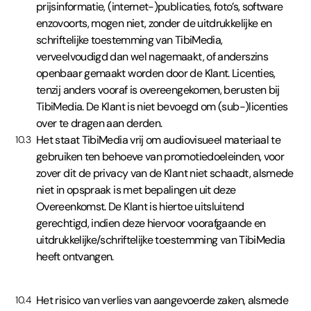
prijsinformatie, (internet-)publicaties, foto’s, software
enzovoorts, mogen niet, zonder de uitdrukkelijke en
schriftelijke toestemming van TibiMedia,
verveelvoudigd dan wel nagemaakt, of anderszins
openbaar gemaakt worden door de Klant. Licenties,
tenzij anders vooraf is overeengekomen, berusten bij
TibiMedia. De Klant is niet bevoegd om (sub-)licenties
over te dragen aan derden.
Het staat TibiMedia vrij om audiovisueel materiaal te
10.3
gebruiken ten behoeve van promotiedoeleinden, voor
zover dit de privacy van de Klant niet schaadt, alsmede
niet in opspraak is met bepalingen uit deze
Overeenkomst. De Klant is hiertoe uitsluitend
gerechtigd, indien deze hiervoor voorafgaande en
uitdrukkelijke/schriftelijke toestemming van TibiMedia
heeft ontvangen.
Het risico van verlies van aangevoerde zaken, alsmede
10.4