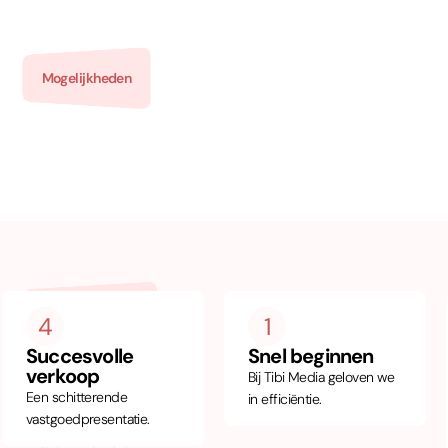
Mogelijkheden
Onze werkwijze
4
1
Wij doen het
Succesvolle
Snel beginnen
verkoop
Bij Tibi Media geloven we
nét even
Een schitterende
in efficiëntie.
anders...
vastgoedpresentatie.