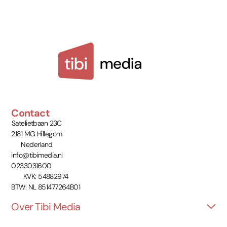
Contact
Satelietbaan 23C
2181 MG Hillegom
Nederland
info@tibimedia.nl
0233031600
KVK: 54882974
BTW: NL 851477264B01
Over Tibi Media