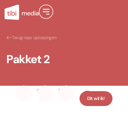
Terug naar oplossingen
Pakket 2
Voordeel
Voordeel
Voordeel
1
2
3
Dit wil ik!